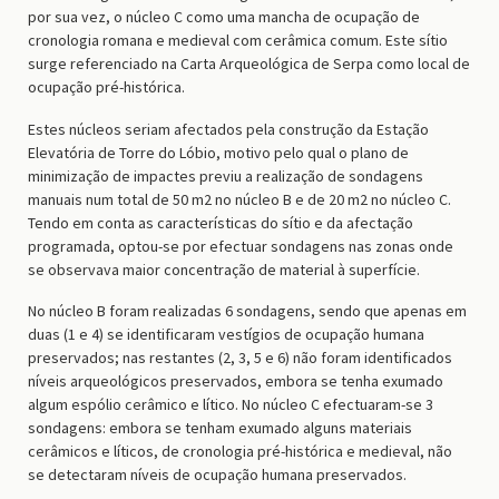
por sua vez, o núcleo C como uma mancha de ocupação de
cronologia romana e medieval com cerâmica comum. Este sítio
surge referenciado na Carta Arqueológica de Serpa como local de
ocupação pré-histórica.
Estes núcleos seriam afectados pela construção da Estação
Elevatória de Torre do Lóbio, motivo pelo qual o plano de
minimização de impactes previu a realização de sondagens
manuais num total de 50 m2 no núcleo B e de 20 m2 no núcleo C.
Tendo em conta as características do sítio e da afectação
programada, optou-se por efectuar sondagens nas zonas onde
se observava maior concentração de material à superfície.
No núcleo B foram realizadas 6 sondagens, sendo que apenas em
duas (1 e 4) se identificaram vestígios de ocupação humana
preservados; nas restantes (2, 3, 5 e 6) não foram identificados
níveis arqueológicos preservados, embora se tenha exumado
algum espólio cerâmico e lítico. No núcleo C efectuaram-se 3
sondagens: embora se tenham exumado alguns materiais
cerâmicos e líticos, de cronologia pré-histórica e medieval, não
se detectaram níveis de ocupação humana preservados.