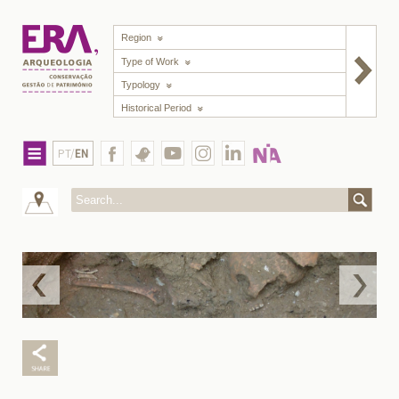
Region
Type of Work
Typology
Historical Period
PT/
EN