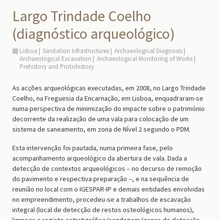
Largo Trindade Coelho
(diagnóstico arqueológico)
Lisboa
Sanitation Infrastructures
Archaeological Diagnosis
Archaeological Excavation
Archaeological Monitoring of Works
Prehistory and Protohistory
As acções arqueológicas executadas, em 2008, no Largo Trindade
Coelho, na Freguesia da Encarnação, em Lisboa, enquadraram-se
numa perspectiva de minimização do impacte sobre o património
decorrente da realização de uma vala para colocação de um
sistema de saneamento, em zona de Nível 2 segundo o PDM.
Esta intervenção foi pautada, numa primeira fase, pelo
acompanhamento arqueológico da abertura de vala. Dada a
detecção de contextos arqueológicos – no decurso de remoção
do pavimento e respectiva preparação –, e na sequência de
reunião no local com o IGESPAR-IP e demais entidades envolvidas
no empreendimento, procedeu-se a trabalhos de escavação
integral (local de detecção de restos osteológicos humanos),
limpeza e registo estratigráfico/sondagem (zonas de detecção