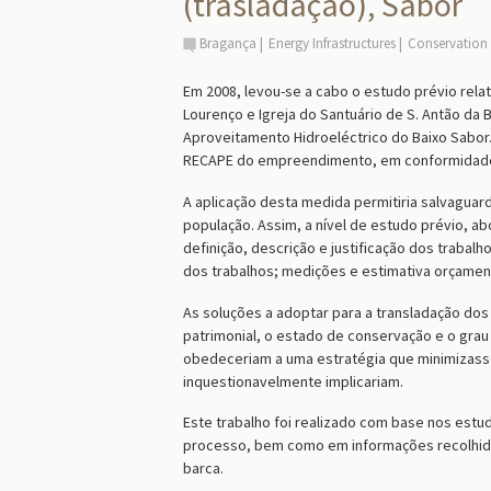
(trasladação), Sabor
Bragança
Energy Infrastructures
Conservation
Em 2008, levou-se a cabo o estudo prévio relat
Lourenço e Igreja do Santuário de S. Antão da
Aproveitamento Hidroeléctrico do Baixo Sabor
RECAPE do empreendimento, em conformidade 
A aplicação desta medida permitiria salvaguard
população. Assim, a nível de estudo prévio, ab
definição, descrição e justificação dos traba
dos trabalhos; medições e estimativa orçament
As soluções a adoptar para a transladação dos
patrimonial, o estado de conservação e o grau
obedeceriam a uma estratégia que minimizasse
inquestionavelmente implicariam.
Este trabalho foi realizado com base nos est
processo, bem como em informações recolhidas
barca.