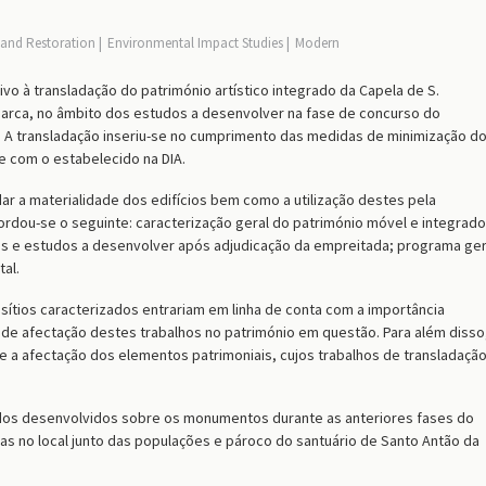
 and Restoration
Environmental Impact Studies
Modern
ivo à transladação do património artístico integrado da Capela de S.
 Barca, no âmbito dos estudos a desenvolver na fase de concurso do
. A transladação inseriu-se no cumprimento das medidas de minimização d
com o estabelecido na DIA.
ar a materialidade dos edifícios bem como a utilização destes pela
ordou-se o seguinte: caracterização geral do património móvel e integrado
lhos e estudos a desenvolver após adjudicação da empreitada; programa ger
al.
 sítios caracterizados entrariam em linha de conta com a importância
 de afectação destes trabalhos no património em questão. Para além disso
 a afectação dos elementos patrimoniais, cujos trabalhos de transladaçã
udos desenvolvidos sobre os monumentos durante as anteriores fases do
 no local junto das populações e pároco do santuário de Santo Antão da