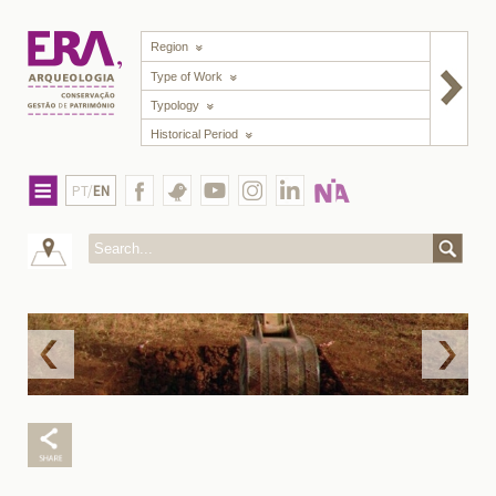
Region
Type of Work
Typology
Historical Period
PT/
EN