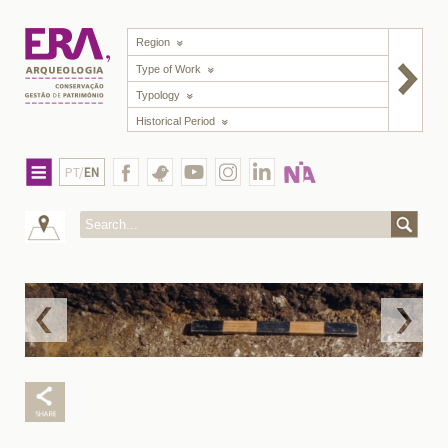
Region
Type of Work
Typology
Historical Period
PT/
EN