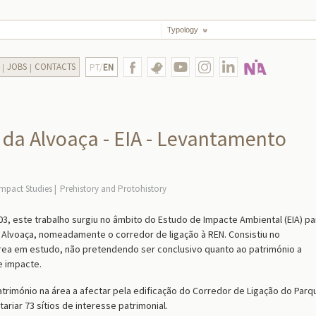
Typology
JOBS
CONTACTS
PT/
EN
 da Alvoaça - EIA - Levantamento
mpact Studies
Prehistory and Protohistory
3, este trabalho surgiu no âmbito do Estudo de Impacte Ambiental (EIA) pa
a Alvoaça, nomeadamente o corredor de ligação à REN. Consistiu no
área em estudo, não pretendendo ser conclusivo quanto ao património a
e impacte.
atrimónio na área a afectar pela edificação do Corredor de Ligação do Parq
ariar 73 sítios de interesse patrimonial.