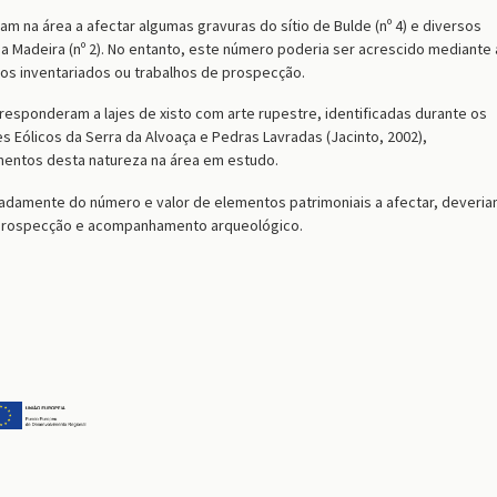
am na área a afectar algumas gravuras do sítio de Bulde (nº 4) e diversos
da Madeira (nº 2). No entanto, este número poderia ser acrescido mediante 
tios inventariados ou trabalhos de prospecção.
rresponderam a lajes de xisto com arte rupestre, identificadas durante os
s Eólicos da Serra da Alvoaça e Pedras Lavradas (Jacinto, 2002),
mentos desta natureza na área em estudo.
adamente do número e valor de elementos patrimoniais a afectar, deveri
, prospecção e acompanhamento arqueológico.