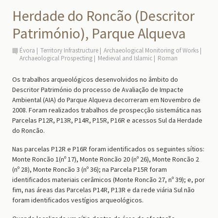
Herdade do Roncão (Descritor
Património), Parque Alqueva
Évora
Territory Infrastructure
Archaeological Monitoring of Works
Archaeological Prospecting
Medieval and Islamic
Roman
Os trabalhos arqueológicos desenvolvidos no âmbito do
Descritor Património do processo de Avaliação de Impacte
Ambiental (AIA) do Parque Alqueva decorreram em Novembro de
2008. Foram realizados trabalhos de prospecção sistemática nas
Parcelas P12R, P13R, P14R, P15R, P16R e acessos Sul da Herdade
do Roncão.
Nas parcelas P12R e P16R foram identificados os seguintes sítios:
Monte Roncão 1(nº 17), Monte Roncão 20 (nº 26), Monte Roncão 2
(nº 28), Monte Roncão 3 (nº 36); na Parcela P15R foram
identificados materiais cerâmicos (Monte Roncão 27, nº 39); e, por
fim, nas áreas das Parcelas P14R, P13R e da rede viária Sul não
foram identificados vestígios arqueológicos.