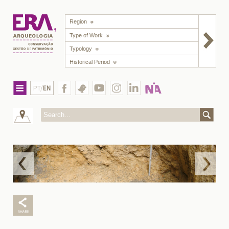
Region
Type of Work
Typology
Historical Period
PT/
EN