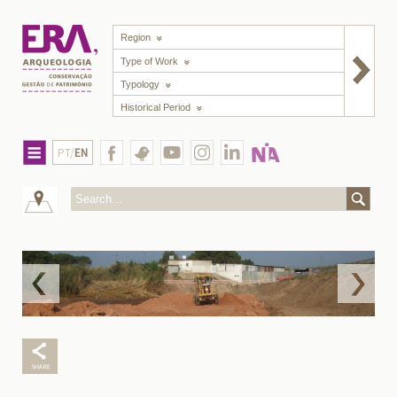
Region
Type of Work
Typology
Historical Period
PT/
EN