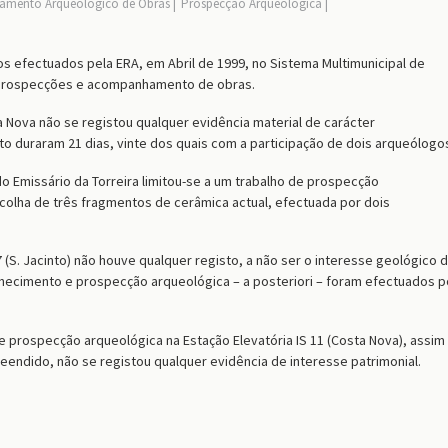
mento Arqueológico de Obras
Prospecção Arqueológica
os efectuados pela ERA, em Abril de 1999, no Sistema Multimunicipal de
 prospecções e acompanhamento de obras.
a Nova
não se registou qualquer evidência material de carácter
 duraram 21 dias, vinte dos quais com a participação de dois arqueólogo
o Emissário da Torreira limitou-se a um trabalho de prospecção
ecolha de três fragmentos de cerâmica actual, efectuada por dois
(S. Jacinto) não houve qualquer registo, a não ser o interesse geológico 
nhecimento e prospecção arqueológica – a posteriori – foram efectuados p
 e prospecção arqueológica na
Estação Elevatória IS 11 (Costa Nova),
assim
ido, não se registou qualquer evidência de interesse patrimonial.