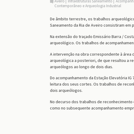
Aveiro
Infraestruturas Saneamento
Acompanha
Contemporâneo e Arqueologia Industrial
De âmbito terrestre, os trabalhos arqueológic
Saneamento da Ria de Aveiro consistiram em
Na extensão do traçado
Emissário Barra / Cost
arqueológico. Os trabalhos de acompanhamento
A intervenção na obra correspondente à área d
arqueológica a posteriori, de que resultou a r
arqueólogos ao longo de dois dias.
Do acompanhamento da Estação Elevatória IG 7 
leitura dos seus cortes. Os trabalhos de reco
dois arqueólogos.
No decurso dos trabalhos de reconhecimento
como no subsequente acompanhamento empreend