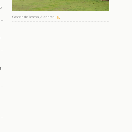
do
Castelo de Terena, Alandroal
)
a