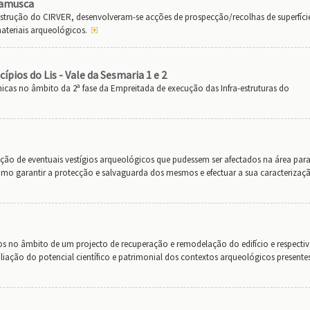
hamusca
trução do CIRVER, desenvolveram-se acções de prospecção/recolhas de superfíci
teriais arqueológicos.
pios do Lis - Vale da Sesmaria 1 e 2
as no âmbito da 2ª fase da Empreitada de execução das Infra-estruturas do
cção de eventuais vestígios arqueológicos que pudessem ser afectados na área para
como garantir a protecção e salvaguarda dos mesmos e efectuar a sua caracterizaç
s no âmbito de um projecto de recuperação e remodelação do edifício e respecti
iação do potencial científico e patrimonial dos contextos arqueológicos presente