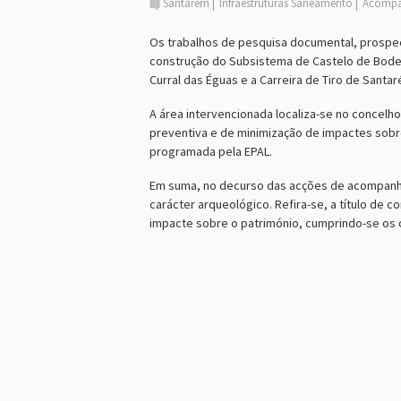
Santarém
Infraestruturas Saneamento
Acompa
Os trabalhos de pesquisa documental, prosp
construção do Subsistema de Castelo de Bode,
Curral das Éguas e a Carreira de Tiro de Sant
A área intervencionada localiza-se no concel
preventiva e de minimização de impactes sobr
programada pela EPAL.
Em suma, no decurso das acções de acompanha
carácter arqueológico. Refira-se, a título de 
impacte sobre o património, cumprindo-se os 