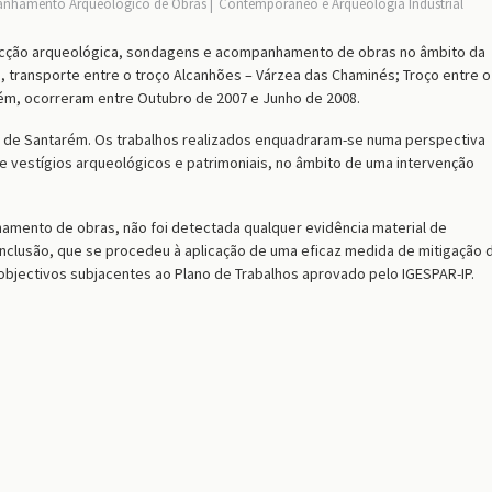
nhamento Arqueológico de Obras
Contemporâneo e Arqueologia Industrial
ecção arqueológica, sondagens e acompanhamento de obras no âmbito da
 transporte entre o troço Alcanhões – Várzea das Chaminés; Troço entre o
arém, ocorreram entre Outubro de 2007 e Junho de 2008.
ho de Santarém. Os trabalhos realizados enquadraram-se numa perspectiva
e vestígios arqueológicos e patrimoniais, no âmbito de uma intervenção
mento de obras, não foi detectada qualquer evidência material de
conclusão, que se procedeu à aplicação de uma eficaz medida de mitigação 
objectivos subjacentes ao Plano de Trabalhos aprovado pelo IGESPAR-IP.