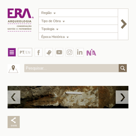
Região
Tipo de Obra
Tipologia
Época Histórica
PT
/EN