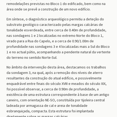
remodelações previstas no Bloco 1 do edificado, bem como na
área onde se prevê a construção de um novo edifício.
Em síntese, o diagnóstico arqueológico permitiu a deteção do
substrato geológico caracterizado pelas margas calcárias de
tonalidade esverdeada, entre cerca de 0.40m de profundidade,
nas sondagens 1 e 2 localizadas no extremo Norte do Bloco 1,
virado para a Rua do Capelo, e a cerca de 0.90/1.00m de
profundidade nas sondagens 3 e 4 localizadas mais a Sul do Bloco
1 e no actual pátio, acompanhando a pendente natural da vertente
do terreno no sentido Norte-Sul.
No âmbito da intervenção desta área, destacamos os trabalhos
da sondagem 3, na qual, após a remoção dos níveis de aterro
resultantes da construção do atual edifício, e possivelmente
enquadrável entre finais do século XVIII e meados do século XIX,
foi possível observar, a cerca de 0.90m de profundidade, a
existência de uma estrutura correspondente à base de um antigo
caneiro, com orientação NE-SO, constituída por tijoleira central
ladeada por armagassa de cal e areia de tonalidade
esbranquiçada, compacta. Esta estrutura foi implantada
diretamente sobre as margas calcárias.