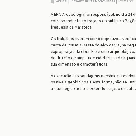
Setúbal
Infraestruturas Rodoviárias
Romano
A ERA-Arqueologia foi responsável, no dia 24 
correspondente ao traçado do sublanço Pegões 
freguesia da Marateca.
Os trabalhos tiveram como objectivo a verific
cerca de 200 m a Oeste do eixo da via, na seq
expropriação da obra. Esse sítio arqueológico
destruição de amplitude indeterminada aquand
sua dimensão e características.
A execução das sondagens mecânicas revelou a
os níveis geológicos. Desta forma, não se jus
arqueológico neste sector do traçado da auto