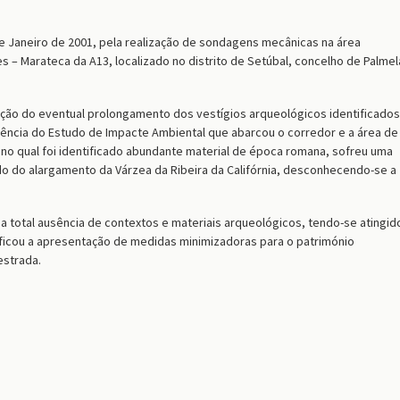
de Janeiro de 2001, pela realização de sondagens mecânicas na área
– Marateca da A13, localizado no distrito de Setúbal, concelho de Palmel
ação do eventual prolongamento dos vestígios arqueológicos identificados
uência do Estudo de Impacte Ambiental que abarcou o corredor e a área de
, no qual foi identificado abundante material de época romana, sofreu uma
o do alargamento da Várzea da Ribeira da Califórnia, desconhecendo-se a
 total ausência de contextos e materiais arqueológicos, tendo-se atingid
tificou a apresentação de medidas minimizadoras para o património
estrada.