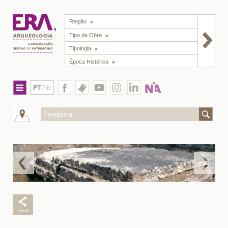
Região
Tipo de Obra
Tipologia
Época Histórica
PT
/EN