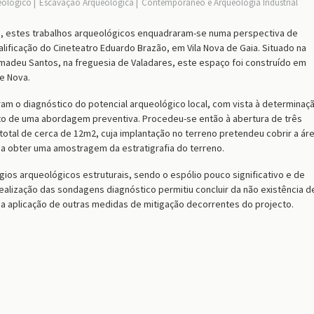
eológico
Escavação Arqueológica
Contemporâneo e Arqueologia Industrial
5, estes trabalhos arqueológicos enquadraram-se numa perspectiva de
lificação do Cineteatro Eduardo Brazão, em Vila Nova de Gaia. Situado na
Amadeu Santos, na freguesia de Valadares, este espaço foi construído em
e Nova.
ram o diagnóstico do potencial arqueológico local, com vista à determinaç
to de uma abordagem preventiva. Procedeu-se então à abertura de três
otal de cerca de 12m2, cuja implantação no terreno pretendeu cobrir a ár
ma obter uma amostragem da estratigrafia do terreno.
gios arqueológicos estruturais, sendo o espólio pouco significativo e de
lização das sondagens diagnóstico permitiu concluir da não existência d
 a aplicação de outras medidas de mitigação decorrentes do projecto.