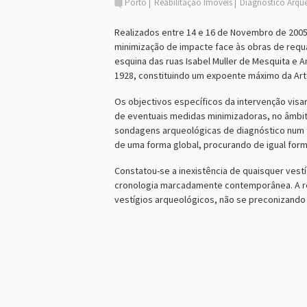
Porto
Reabilitação Imóveis
Diagnóstico Arqu
Realizados entre 14 e 16 de Novembro de 200
minimização de impacte face às obras de requa
esquina das ruas Isabel Muller de Mesquita e 
1928, constituindo um expoente máximo da Art
Os objectivos específicos da intervenção visa
de eventuais medidas minimizadoras, no âmbi
sondagens arqueológicas de diagnóstico num t
de uma forma global, procurando de igual for
Constatou-se a inexistência de quaisquer vestí
cronologia marcadamente contemporânea. A rea
vestígios arqueológicos, não se preconizando