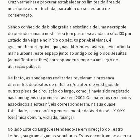
Cruz Vermelha) e procurar estabelecer os limites da área de
necrópole a ser afectada, para além do seu estado de
conservação.
Sendo conhecido da bibliografia a existência de uma necrópole
do período romano nesta área (em parte escavada no séc. XIX por
Estácio da Veiga e no início do séc. XX por Abel Viana), é
igualmente perceptível que, nas diferentes fases da evolução da
malha urbana, este espaço junto ao antigo colégio dos Jesuítas
(actual Teatro Lethes) correspondeu sempre a um largo de
utilização pública.
De facto, as sondagens realizadas revelaram a presença
diferentes depósitos de entulho e/ou aterro e vestígios de
outros pisos de circulação do largo, como já havia sido registado
nas sondagens da primeira fase em 2004. Os materiais recolhidos
associados a estes níveis corresponderam, na sua quase
totalidade, a um espólio genericamente datável do séc. XIX/XX
(cerâmica comum, vidrada, faiança).
No lado Este do Largo, estendendo-se em direcção do Teatro
Lethes, surgiram algumas sepulturas. Estas encontram-se a cerca