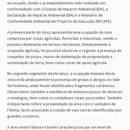
escavação, tendo o acompanhamento sido realizado em
conformidade com o Estudo de Impacto Ambiental (EIA), a
Declaração de Impacte Ambiental (DIA) e o Relatório de
Conformidade Ambiental do Projecto de Execução (RECAPE).
A primeira parte do troço apresentou uma ocupação do solo
composta por zonas agrícolas, florestais e industriais, sendo a
primeira dominante em termos territoriais. Relativamente à
ocupação agrícola, foi possível observar e registar a presença de
conjuntos de poços, muros de delimitação de propriedade e
sustentação de terra, bem como casas de apoio agrícola.
No segundo segmento deste lanço, a ocupação humana desta
zona está ainda patente na presença de grutas e abrigos no Vale
da Pedreira, onde foram identificados fragmentos cerâmicos.
Observámos também a existência de inúmeros poços de diversas
cronologias, bem como os complexos rurais associados. Também
é importante referir a proximidade da área com o santuário de
Fátima, facto associado à criação de vias-sacras identificadas por
grandes cruzeiros.
A área entre Fátima e Ourém caracteriza-se por um nível de