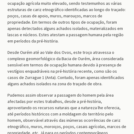
ocupação agrícola muito elevado, sendo testemunhos as várias
estruturas de cariz etnográfico identificadas ao longo do traçado:
poços, casas de apoio, muros, marouços, marcos de
propriedade. Em termos de outros tipos de ocupação, foram
apenas detectados alguns achados isolados, materializados em
lascas e núcleos. Estes atestam a passagem humana pela região
em períodos da pré-história.
Desde Ourém até ao Vale dos Ovos, este troço atravessa o
complexo geomorfológico da Bacia de Ourém, área considerada
sensível em termos de ocupação humana devido à presença de
vestígios enquadráveis na pré-história recente, como são os
casos de Zurrague 1 (Anta). Contudo, foram apenas identificados
alguns achados isolados na zona do traçado de obra.
Pudemos assim observar a passagem do homem pela área
afectadas por estes trabalhos, desde a pré-história,
aproveitando os recursos naturais que a natureza lhe oferecia,
até períodos históricos com a moldagem do território pelo
homem, observável através das inúmeras ocorrências de cariz
etnográfico, muros, moroiços, poços, casais agrícolas, marcos de
propriedade, etc. Já para os períodos contemporâneos